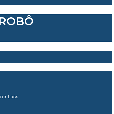
 ROBÔ
in x Loss