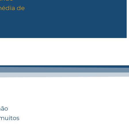
média de
não
 muitos