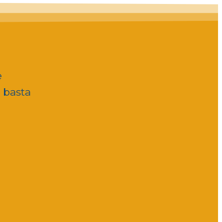
e
, basta